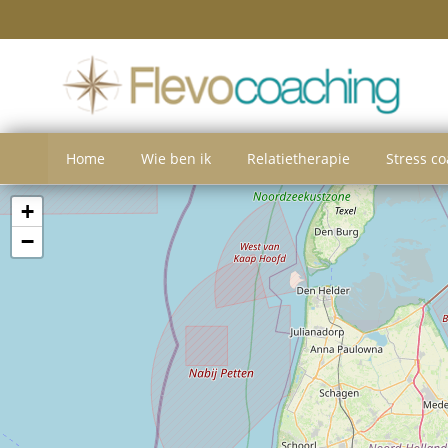
Home
Wie ben ik
Relatietherapie
Stress c
+
−