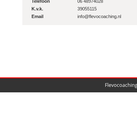
Telefoon
06 48974028
K.v.k.
39055115
Email
info@flevocoaching.nl
Flevocoaching
Home
Loopbaancoaching
Wie ben ik
Personal coaching
Specialisaties
Business coaching
Relatietherapie
Tarieven
Stress coaching
Contact