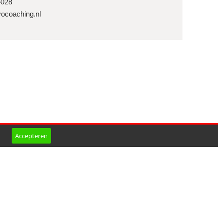
4028
vocoaching.nl
Accepteren
Flevocoaching
Lancasterdreef 8
8251 TA
Dronten
Tel
06 48974028
info@flevocoaching.nl