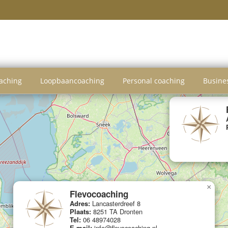
oaching
Loopbaancoaching
Personal coaching
Busine
×
Flevocoaching
Adres:
Lancasterdreef 8
Plaats:
8251 TA Dronten
Tel:
06 48974028
E-mail:
info@flevocoaching.nl