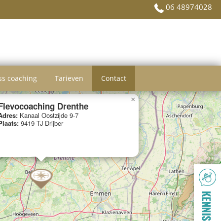
06 48974028
ss coaching
Tarieven
Contact
×
Flevocoaching Drenthe
Adres:
Kanaal Oostzijde 9-7
Plaats:
9419 TJ Drijber